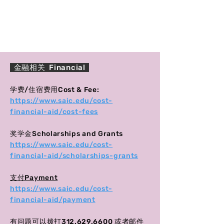
金融相关 Financial
​学费/住宿费用Cost & Fee:
https://www.saic.edu/cost-
financial-aid/cost-fees
奖学金Scholarships and Grants
https://www.saic.edu/cost-
financial-aid/scholarships-grants
​支付Payment
https://www.saic.edu/cost-
financial-aid/payment
有问题可以拨打312.629.6600 或者邮件