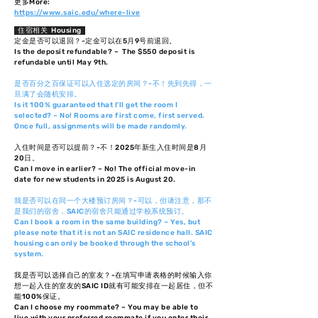
​更多More:
https://www.saic.edu/where-live
住宿相关 Housing
定金是否可以退回？-定金可以在5月9号前退回。
Is the deposit refundable? – The $550 deposit is
refundable until May 9th.
是否百分之百保证可以入住选定的房间？-不！先到先得，一
旦满了会随机安排。
Is it 100% guaranteed that I’ll get the room I
selected? – No! Rooms are first come, first served.
Once full, assignments will be made randomly.
入住时间是否可以提前？-不！2025年新生入住时间是8月
20日。
Can I move in earlier? – No! The official move-in
date for new students in 2025 is August 20.
我是否可以在同一个大楼预订房间？-可以，但请注意，那不
是我们的宿舍，SAIC的宿舍只能通过学校系统预订。
Can I book a room in the same building? – Yes, but
please note that it is not an SAIC residence hall. SAIC
housing can only be booked through the school’s
system.
我是否可以选择自己的室友？-在填写申请表格的时候输入你
想一起入住的室友的SAIC ID就有可能安排在一起居住，但不
能100%保证。
Can I choose my roommate? – You may be able to