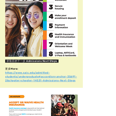
录取后的下一步 Admissions Next Steps
​更多More:
https://www.saic.edu/admitted-
students/undergraduate#accordion=anchor-35691-
2&chapter=chapter-14531-Admissions-Next-Steps