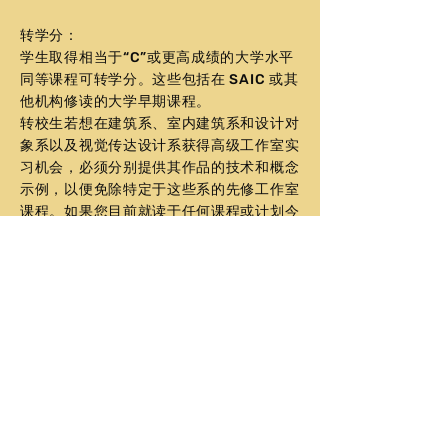
转学分
：
学生取得相当于“C”或更高成绩的大学水平
同等课程可转学分。这些包括在 SAIC 或其
他机构修读的大学早期课程。
转校生若想在建筑系、室内建筑系和设计对
象系以及视觉传达设计系获得高级工作室实
习机会，必须分别提供其作品的技术和概念
示例，以便免除特定于这些系的先修工作室
课程。如果您目前就读于任何课程或计划今
年夏天就读当地学院或大学的课程，请告知
您的辅导员。
提交你的最终成绩单
请于 1 月 15 日（春季）和 8 月 15 日（秋
季）之前将最终的正式成绩单发送给我们。
所有录取决定均需评估高中最终成绩单，并
且必须在这些日期之前收到。
将成绩单发送至
admiss@saic.edu
，
或者
您的辅导员可以通过通用申请上传您的最终