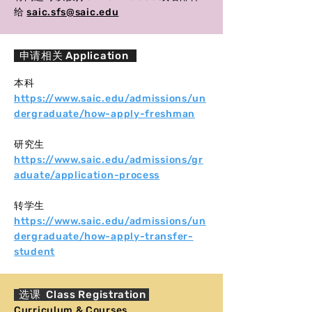
给
saic.sfs@saic.edu
申请相关 Application
本科
https://www.saic.edu/admissions/un
dergraduate/how-apply-freshman
研究生
https://www.saic.edu/admissions/gr
aduate/application-process
​转学生
https://www.saic.edu/admissions/un
dergraduate/how-apply-transfer-
student
选课 Class Registration
​Curriculum & Courses