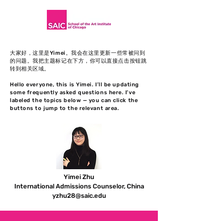
大家好，这里是Yimei。我会在这里更新一些常被问到
的问题。我把主题标记在下方，你可以直接点击按钮跳
转到相关区域。
Hello everyone, this is Yimei. I’ll be updating
some frequently asked questions here. I’ve
labeled the topics below — you can click the
buttons to jump to the relevant area.
Yimei Zhu
International Admissions Counselor, China
yzhu28@saic.edu