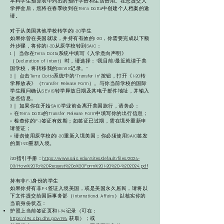
本科学生预算表中列出的预计学费和生活费用。在您提交入
学押金后，您将在春季收到在Terra Dotta中创建个人档案的邀
请。
对于从美国其他学校转学的I-20学生
如果你曾在美国就读，并持有有效的I-20，你需要完成以下额
外步骤，将你的I-20从原学校转到SAIC：
1｜ 当你在Terra Dotta系统中填写《入学意向声明》
（Declaration of Intent）时，请选择：“我目前/最近就读于美
国学校，将转移我的SEVIS记录。”
2｜ 点击Terra Dotta系统中的“Transfer In”按钮，打开《I-20转
学释放表》（Transfer Release Form）。与你当前学校的国际
学生顾问确认SEVIS转学释放日期及其电子邮件地址，并输入
这些信息。
3｜ 如果你在开始SAIC学业前会离开美国旅行，请务必：
» 在Terra Dotta的Transfer Release Form中填写你的出行信息；
» 检查你的F-1签证有效期；如签证已过期，需在境外重新申
请签证；
» 请勿使用原学校的I-20重新入境美国；你必须使用SAIC签发
的新I-20重新入境。
​i20指引手册：
https://www.saic.edu//sites/default/files/2024-
03/How%20To%20Request%20a%20Form%20I-20%20-%202024.pdf
持有非F-1身份的学生
如果你持有非F-1签证入境美国，或是美国永久居民，请将以
下文件提交给国际事务部（International Affairs）以核实你的
当前身份状态：
护照上当前签证页和I-94记录（可在：
https://i94.cbp.dhs.gov/I94
获取）；或