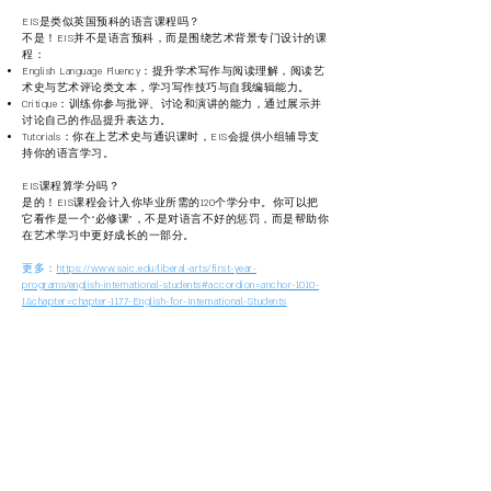
EIS是类似英国预科的语言课程吗？
不是！EIS并不是语言预科，而是围绕艺术背景专门设计的课
程：
English Language Fluency：提升学术写作与阅读理解，阅读艺
术史与艺术评论类文本，学习写作技巧与自我编辑能力。
Critique：训练你参与批评、讨论和演讲的能力，通过展示并
讨论自己的作品提升表达力。
Tutorials：你在上艺术史与通识课时，EIS会提供小组辅导支
持你的语言学习。
EIS课程算学分吗？
是的！EIS课程会计入你毕业所需的120个学分中。你可以把
它看作是一个“必修课”，不是对语言不好的惩罚，而是帮助你
在艺术学习中更好成长的一
部分。
​更多：
https://www.saic.edu/liberal-arts/first-year-
programs/english-international-students#accordion=anchor-1010-
1&chapter=chapter-1177-English-for-International-Students