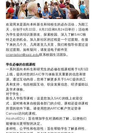
欢迎周末
是面向本科新生和转校生的必办活动，为期三
天，分别于8月22日、8月23日和8月24日举行；活动将
为学生提供结识新朋友、探索校园、深入了解SAIC独
特之处的机会。加入新社区的过程是一个过渡期。在接
下来的几个月、几周甚至几天里，我们将指导你度过这
段过渡期。如有疑问，请发送电子邮件至
orientation@saic.edu
联系校园生活团队。
学生必修的在线课程
一系列面向本科生和研究生的必修在线课程将于8月5日
上线，提供对您的SAIC学习体验至关重要的信息和资
源。通过互动内容，您将了解更多关于SAIC提供的工
具和支持，包括校园互动、职业发展信息、经济援助以
及学术体验。
对于学生：
新生入学指导课程：这是您加入SAIC的线上欢迎仪
式，届时将有来自校园各部门的介绍。课程还提供课程
所需的软件下载。请使用您的ARTIC帐户凭证登录
Canvas访问此课程。
AlcoholEDU：旨在增加学生对酒精的了解，以便他们
能够做出更明智的决定。
多样性、公平性和包容性：旨在帮助学生了解多样性、