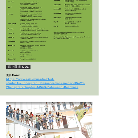
截止日期 DDL​
​更多More:
https://www.saic.edu/admitted-
students/undergraduate#accordion=anchor-35691-
2&chapter=chapter-14543-Dates-and-Deadlines