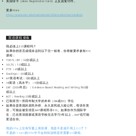
美国绿卡（Alien Registration Card）正反面复印件。
​更多More
https://www.saic.edu/international-affairs/admitted-students
英语课程 EIS
我必须上EIS课程吗？
如果你的语言成绩未达到以下任一标准，你将被要求参加EIS
课程：
TOEFL iBT：96分或以上
IELTS：7.0或以上
PTE：65或以上
Duolingo：120或以上
AP英语考试：3分或以上
IB英语（高水平）：5分或以上
SAT（2016年后）：Evidence-Based Reading and Writing 580分
或以上
ACT：Reading 22分或以上
已取得另一所四年制大学的本科（BA或BS）学位
如果你是美国的居民外侨、永久居民或入籍公民，母语非英
语，可能会被安排至AAP课程而非EIS。如果你作为国际学
生，已在英语国家或英语学校生活学习5年以上，AAP也可能
更适合你。
我的Offer上没有写要上英语课，我是不是就不用上EIS了？
不是的！SAIC的Offer中不会特别说明是否需要EIS课程。